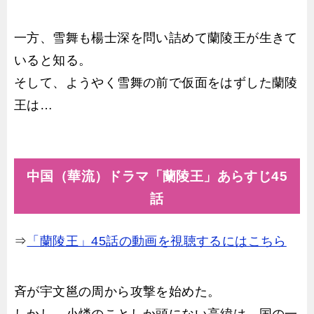
一方、雪舞も楊士深を問い詰めて蘭陵王が生きて
いると知る。
そして、ようやく雪舞の前で仮面をはずした蘭陵
王は…
中国（華流）ドラマ「蘭陵王」あらすじ45
話
⇒
「蘭陵王」45話の動画を視聴するにはこちら
斉が宇文邕の周から攻撃を始めた。