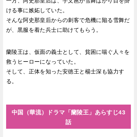
一方、阿史那皇后は、宇文邕が雪舞ばかり目を掛
ける事に嫉妬していた。
そんな阿史那皇后からの刺客で危機に陥る雪舞だ
が、黒服を着た兵士に助けてもらう。
蘭陵王は、仮面の義士として、貧困に喘ぐ人々を
救うヒーローになっていた。
そして、正体を知った安徳王と楊士深も協力す
る。
中国（華流）ドラマ「蘭陵王」あらすじ43
話