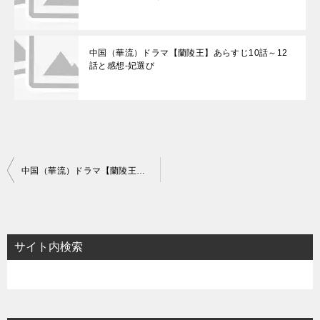
中国（華流）ドラマ【蘭陵王】あらすじ10話～12
話と感想-妃選び
投
中国（華流）ドラマ【蘭陵王】あらすじ40話～42話と感想-仮面の義士
稿
ナ
ビ
サイト内検索
ゲ
ー
シ