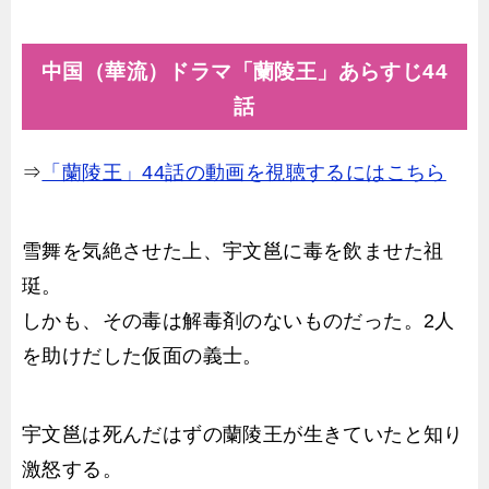
中国（華流）ドラマ「蘭陵王」あらすじ44
話
⇒
「蘭陵王」44話の動画を視聴するにはこちら
雪舞を気絶させた上、宇文邕に毒を飲ませた祖
珽。
しかも、その毒は解毒剤のないものだった。2人
を助けだした仮面の義士。
宇文邕は死んだはずの蘭陵王が生きていたと知り
激怒する。