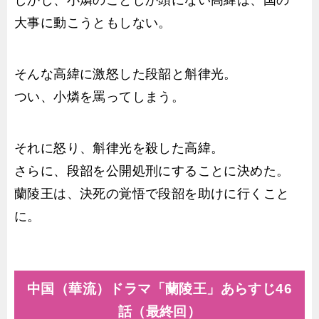
しかし、小燐のことしか頭にない高緯は、国の一
大事に動こうともしない。
そんな高緯に激怒した段韶と斛律光。
つい、小燐を罵ってしまう。
それに怒り、斛律光を殺した高緯。
さらに、段韶を公開処刑にすることに決めた。
蘭陵王は、決死の覚悟で段韶を助けに行くこと
に。
中国（華流）ドラマ「蘭陵王」あらすじ46
話（最終回）