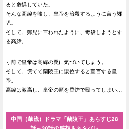
ると危惧していた。
そんな高緯を唆し、皇帝を暗殺するように言う鄭
児。
そして、鄭児に言われたように、毒殺しようとす
る高緯。
寸前で皇帝は高緯の罠に気づいてしまう。
そして、慌てて蘭陵王に譲位すると宣言する皇
帝。
髙緯は激高し、皇帝の頭を香炉で殴ってしまい…
中国（華流）ドラマ「蘭陵王」あらすじ28
話～30話の感想＆ネタバレ