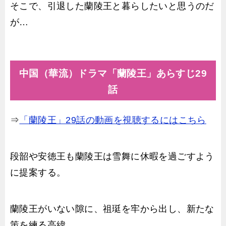
そこで、引退した蘭陵王と暮らしたいと思うのだ
が…
中国（華流）ドラマ「蘭陵王」あらすじ29
話
⇒
「蘭陵王」29話の動画を視聴するにはこちら
段韶や安徳王も蘭陵王は雪舞に休暇を過ごすよう
に提案する。
蘭陵王がいない隙に、祖珽を牢から出し、新たな
策を練る高緯。