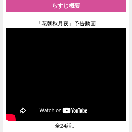
らすじ概要
「花朝秋月夜」予告動画
全24話。