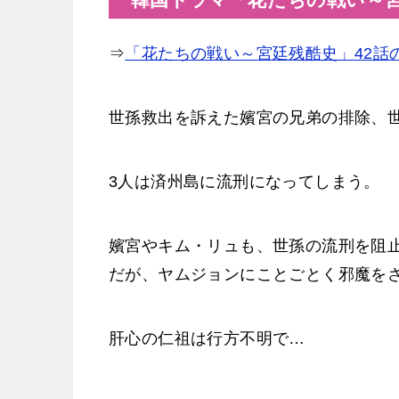
⇒
「花たちの戦い～宮廷残酷史」42話
世孫救出を訴えた嬪宮の兄弟の排除、
3人は済州島に流刑になってしまう。
嬪宮やキム・リュも、世孫の流刑を阻
だが、ヤムジョンにことごとく邪魔を
肝心の仁祖は行方不明で…