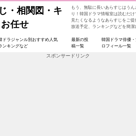
もう、無駄に長いあらすじはうん
すじ・相関図・キ
り！韓国ドラマ情報室は読むだけ
見たくなるようなあらすじをご提
らお任せ
放送予定、ランキングなどを簡潔
韓ドラジャンル別おすすめ人気
最新の投
韓国ドラマ俳優・
ランキングなど
稿一覧
ロフィール一覧
スポンサードリンク