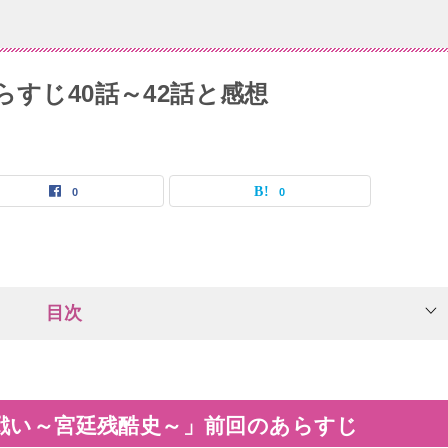
らすじ40話～42話と感想
0
0
目次
戦い～宮廷残酷史～」前回のあらすじ