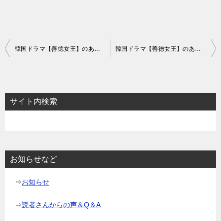
投
韓国ドラマ【善徳女王】のあらすじ37話～39話と感想-ムンノの最期
韓国ドラマ【善徳女王】のあらすじ43話～45話と感想-ミシルの決意
稿
ナ
ビ
サイト内検索
ゲ
ー
シ
ョ
お知らせなど
ン
⇒
お知らせ
⇒
読者さんからの声＆Q＆A