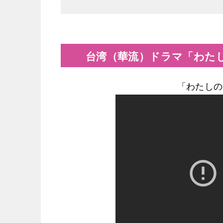
台湾（華流）ドラマ「わた
「わたしの