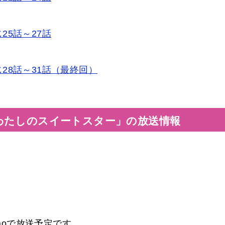
5話～27話
28話～31話（最終回）
わたしのスイートスター」の放送情報
yaoで放送予定です。