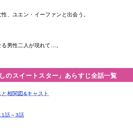
女性、ユエン・イーファンと出会う。
せる男性二人が現れて…。
しのスイートスター」あらすじ全話一覧
じと相関図&キャスト
1話～3話