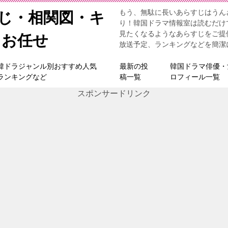
もう、無駄に長いあらすじはうん
すじ・相関図・キ
り！韓国ドラマ情報室は読むだけ
見たくなるようなあらすじをご提
らお任せ
放送予定、ランキングなどを簡潔
韓ドラジャンル別おすすめ人気
最新の投
韓国ドラマ俳優・
ランキングなど
稿一覧
ロフィール一覧
スポンサードリンク