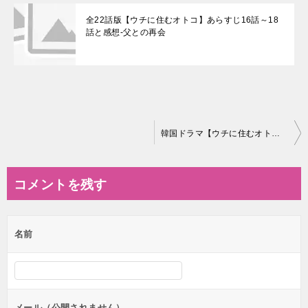
全22話版【ウチに住むオトコ】あらすじ16話～18
話と感想-父との再会
投
韓国ドラマ【ウチに住むオトコ（我が家に住む男）】の相関図とキャスト情報
稿
ナ
コメントを残す
ビ
ゲ
名前
ー
シ
ョ
ン
メール（公開されません）