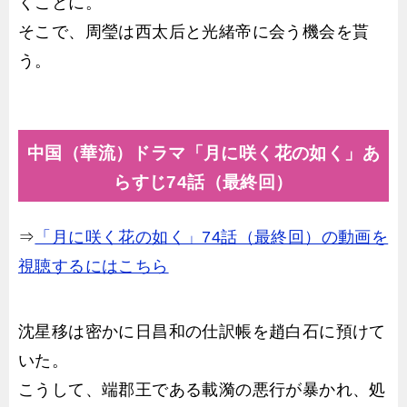
くことに。
そこで、周瑩は西太后と光緒帝に会う機会を貰
う。
中国（華流）ドラマ「月に咲く花の如く」あ
らすじ74話（最終回）
⇒
「月に咲く花の如く」74話（最終回）の動画を
視聴するにはこちら
沈星移は密かに日昌和の仕訳帳を趙白石に預けて
いた。
こうして、端郡王である載漪の悪行が暴かれ、処