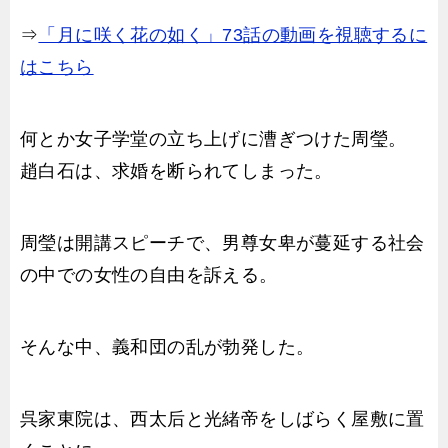
⇒
「月に咲く花の如く」73話の動画を視聴するに
はこちら
何とか女子学堂の立ち上げに漕ぎつけた周瑩。
趙白石は、求婚を断られてしまった。
周瑩は開講スピーチで、男尊女卑が蔓延する社会
の中での女性の自由を訴える。
そんな中、義和団の乱が勃発した。
呉家東院は、西太后と光緒帝をしばらく屋敷に置