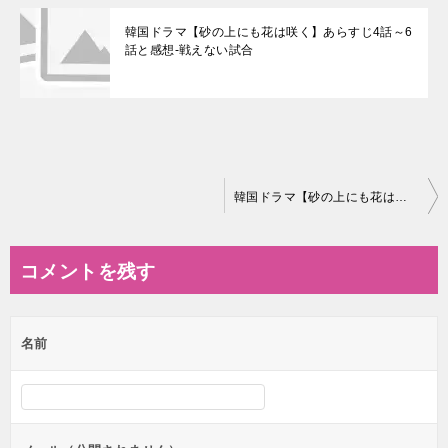
韓国ドラマ【砂の上にも花は咲く】あらすじ4話～6
話と感想-戦えない試合
投
韓国ドラマ【砂の上にも花は咲く】相関図とキャスト情報
稿
ナ
コメントを残す
ビ
ゲ
名前
ー
シ
ョ