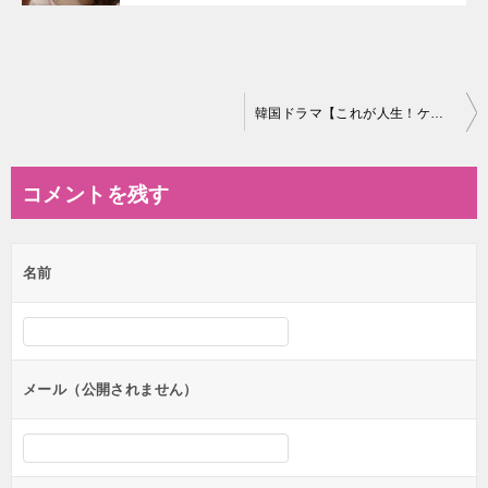
投
韓国ドラマ【これが人生！ケ・セラ・セラ】の相関図とキャスト情報
稿
ナ
コメントを残す
ビ
ゲ
名前
ー
シ
ョ
ン
メール（公開されません）