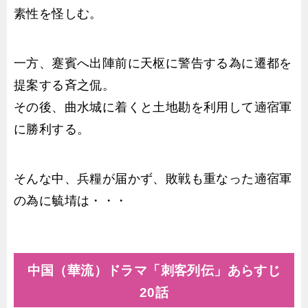
素性を怪しむ。
一方、蹇賓へ出陣前に天枢に警告する為に遷都を
提案する斉之侃。
その後、曲水城に着くと土地勘を利用して遖宿軍
に勝利する。
そんな中、兵糧が届かず、敗戦も重なった遖宿軍
の為に毓埥は・・・
中国（華流）ドラマ「刺客列伝」あらすじ
20話