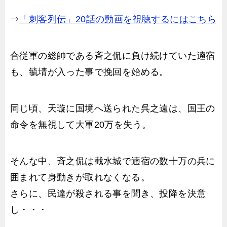
⇒
「刺客列伝」20話の動画を視聴するにはこちら
合従軍の総帥である斉之侃に負け続けていた遖宿
も、毓埥が入った事で挽回を始める。
同じ頃、天璇に国境へ送られた呉之遠は、国王の
命令を無視して大軍20万を失う。
そんな中、斉之侃は截水城で遖宿の数十万の兵に
囲まれて身動きが取れなくなる。
さらに、民達が殺される事を聞き、投降を決意
し・・・