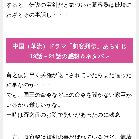
すると、伝説の宝剣だと気づいた慕容黎は毓埥に
わざとその事話し・・・
中国（華流）ドラマ「刺客列伝」あらすじ
19話～21話の感想＆ネタバレ
斉之侃に早く兵権が返上されていたらまた違った
結果なのか・・・
でも、国王の命令など上の命令を聞かない家臣が
いるから難しいかな。
一時は斉之侃のお陰で勢いがあったのに残念。
一方、慕容黎は短剣の事がばれているけど、毓埥