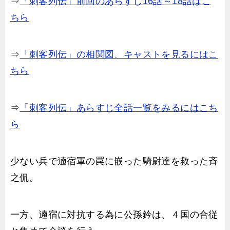
⇒
「刺客列伝」前回のあらすじ16話～18話はこ
ちら
⇒
「刺客列伝」の相関図、キャストを見るにはこ
ちら
⇒
「刺客列伝」あらすじ全話一覧をみるにはこち
ら
少ない兵で遖宿軍の罠に嵌った騎尉達を救った斉
之侃。
一方、遖宿に対抗する為に公孫鈐は、４国の合従