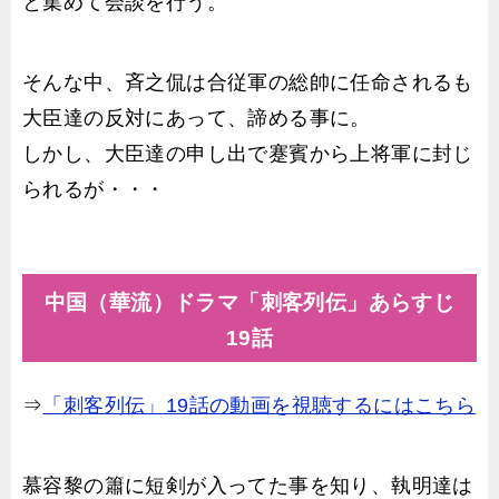
と集めて会談を行う。
そんな中、斉之侃は合従軍の総帥に任命されるも
大臣達の反対にあって、諦める事に。
しかし、大臣達の申し出で蹇賓から上将軍に封じ
られるが・・・
中国（華流）ドラマ「刺客列伝」あらすじ
19話
⇒
「刺客列伝」19話の動画を視聴するにはこちら
慕容黎の簫に短剣が入ってた事を知り、執明達は