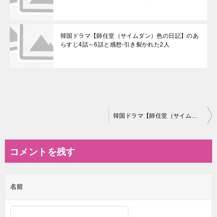
韓国ドラマ【師任堂（サイムダン）色の日記】のあ
らすじ4話～6話と感想-引き裂かれた2人
投
韓国ドラマ【師任堂（サイムダン）色の日記】の相関図とキャスト情報
稿
ナ
コメントを残す
ビ
ゲ
名前
ー
シ