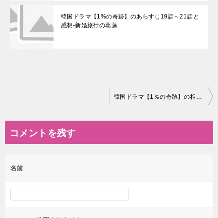
韓国ドラマ【1%の奇跡】のあらすじ19話～21話と
感想-新婚旅行の葛藤
投
韓国ドラマ【1％の奇跡】の相関図とキャスト情報
稿
ナ
コメントを残す
ビ
ゲ
名前
ー
シ
ョ