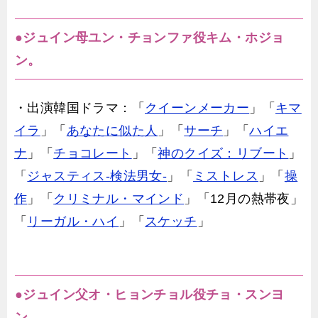
●ジュイン母ユン・チョンファ役キム・ホジョ
ン。
・出演韓国ドラマ：「
クイーンメーカー
」「
キマ
イラ
」「
あなたに似た人
」「
サーチ
」「
ハイエ
ナ
」「
チョコレート
」「
神のクイズ：リブート
」
「
ジャスティス-検法男女-
」「
ミストレス
」「
操
作
」「
クリミナル・マインド
」「12月の熱帯夜」
「
リーガル・ハイ
」「
スケッチ
」
●ジュイン父オ・ヒョンチョル役チョ・スンヨ
ン。