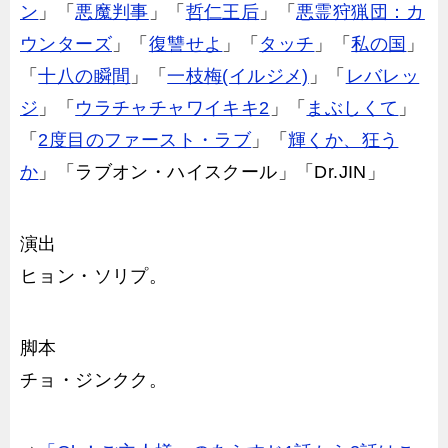
ン
」「
悪魔判事
」「
哲仁王后
」「
悪霊狩猟団：カ
ウンターズ
」「
復讐せよ
」「
タッチ
」「
私の国
」
「
十八の瞬間
」「
一枝梅(イルジメ)
」「
レバレッ
ジ
」「
ウラチャチャワイキキ2
」「
まぶしくて
」
「
2度目のファースト・ラブ
」「
輝くか、狂う
か
」「ラブオン・ハイスクール」「Dr.JIN」
演出
ヒョン・ソリプ。
脚本
チョ・ジンクク。