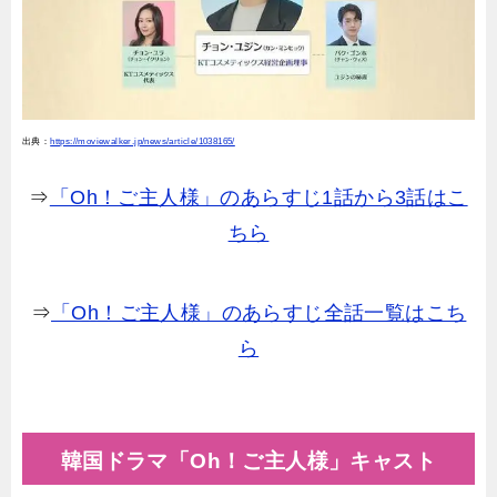
出典：
https://moviewalker.jp/news/article/1038165/
⇒
「Oh！ご主人様」のあらすじ1話から3話はこ
ちら
⇒
「Oh！ご主人様」のあらすじ全話一覧はこち
ら
韓国ドラマ「Oh！ご主人様」キャスト