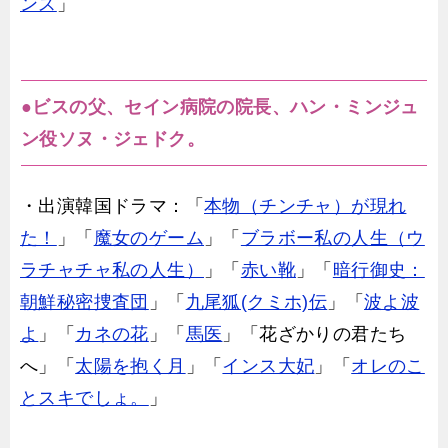
ンス
」
●ビスの父、セイン病院の院長、ハン・ミンジュ
ン役ソヌ・ジェドク。
・出演韓国ドラマ：「
本物（チンチャ）が現れ
た！
」「
魔女のゲーム
」「
ブラボー私の人生（ウ
ラチャチャ私の人生）
」「
赤い靴
」「
暗行御史：
朝鮮秘密捜査団
」「
九尾狐(クミホ)伝
」「
波よ波
よ
」「
カネの花
」「
馬医
」「花ざかりの君たち
へ」「
太陽を抱く月
」「
インス大妃
」「
オレのこ
とスキでしょ。
」