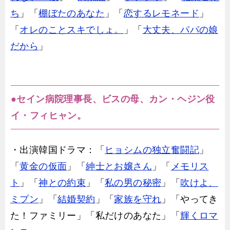
ち
」「
棚ぼたのあなた
」「
恋するレモネード
」
「
オレのことスキでしょ。
」「
大丈夫、パパの娘
だから
」
●セイン病院理事長、ビスの母、カン・ヘジン役
イ・フィヒャン。
・出演韓国ドラマ：「
ヒョシムの独立奮闘記
」
「
黄金の仮面
」「
紳士とお嬢さん
」「
メモリス
ト
」「
神との約束
」「
私の男の秘密
」「
吹けよ、
ミプン
」「
結婚契約
」「
家族を守れ
」「やってき
た！ファミリー」「私だけのあなた」「
輝くロマ