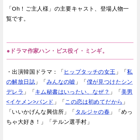
「Oh！ご主人様」の主要キャスト、登場人物一
覧です。
●ドラマ作家ハン・ビス役イ・ミンギ。
・出演韓国ドラマ：「
ヒップタッチの女王
」「
私
の解放日誌
」「
みんなの嘘
」「
僕が見つけたシン
デレラ
」「
キム秘書はいったい、なぜ？
」「
美男
<イケメン>バンド
」「
この恋は初めてだから
」
「いいかげんな興信所」「
タルジャの春
」「めっ
ちゃ大好き！」「テルン選手村」