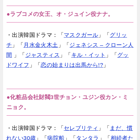
●ラブコメの女王、オ・ジュイン役ナナ。
・出演韓国ドラマ：「
マスクガール
」「
グリッ
チ
」「
月水金火木土
」「
ジェネシス – クローン人
間
」「
ジャスティス
」「
キル・イット
」「
グッ
ドワイフ
」「
恋の始まりは出馬から!?
」
●化粧品会社財閥3世チョン・ユジン役カン・ミ
ニョク。
・出演韓国ドラマ：「
セレブリティ
」「
まだ、慣
れない30歳
」「
病院船
」「
タンタラ
」「
相続者た