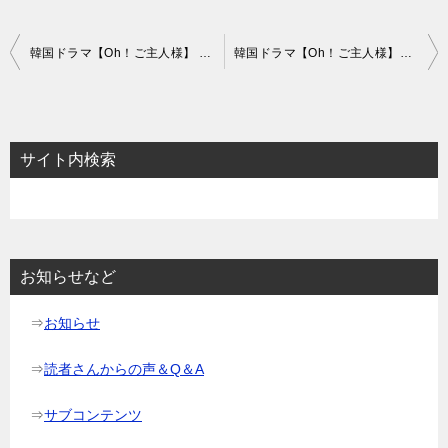
投
韓国ドラマ【Oh！ご主人様】 あらすじ全話一覧＆放送情報
韓国ドラマ【Oh！ご主人様】あらすじ1話～3話と感想-女優と作家の秘密の同居
稿
ナ
ビ
サイト内検索
ゲ
ー
シ
ョ
お知らせなど
ン
⇒
お知らせ
⇒
読者さんからの声＆Q＆A
⇒
サブコンテンツ