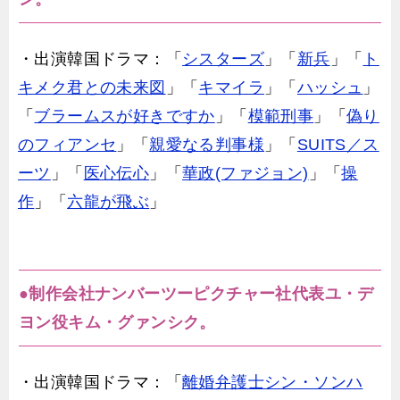
・出演韓国ドラマ：「
シスターズ
」「
新兵
」「
ト
キメク君との未来図
」「
キマイラ
」「
ハッシュ
」
「
ブラームスが好きですか
」「
模範刑事
」「
偽り
のフィアンセ
」「
親愛なる判事様
」「
SUITS／ス
ーツ
」「
医心伝心
」「
華政(ファジョン)
」「
操
作
」「
六龍が飛ぶ
」
●制作会社ナンバーツーピクチャー社代表ユ・デ
ヨン役キム・グァンシク。
・出演韓国ドラマ：「
離婚弁護士シン・ソンハ