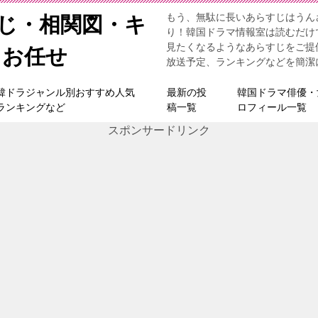
もう、無駄に長いあらすじはうん
すじ・相関図・キ
り！韓国ドラマ情報室は読むだけ
見たくなるようなあらすじをご提
らお任せ
放送予定、ランキングなどを簡潔
韓ドラジャンル別おすすめ人気
最新の投
韓国ドラマ俳優・
ランキングなど
稿一覧
ロフィール一覧
スポンサードリンク