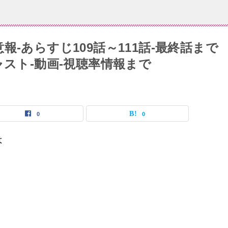
-あらすじ109話～111話-最終話まで
ャスト-動画-視聴率情報まで
0
0
は