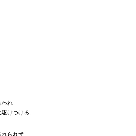
言われ
に駆けつける。
忘れられず