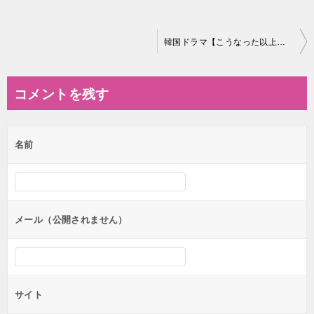
投
韓国ドラマ【こうなった以上、青瓦台に行く】相関図とキャスト情報
稿
ナ
コメントを残す
ビ
ゲ
名前
ー
シ
ョ
ン
メール（公開されません）
サイト