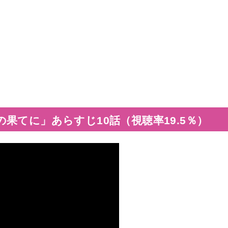
。
果てに」あらすじ10話（視聴率19.5％）