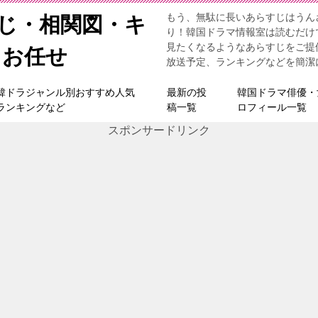
もう、無駄に長いあらすじはうん
すじ・相関図・キ
り！韓国ドラマ情報室は読むだけ
見たくなるようなあらすじをご提
らお任せ
放送予定、ランキングなどを簡潔
韓ドラジャンル別おすすめ人気
最新の投
韓国ドラマ俳優・
ランキングなど
稿一覧
ロフィール一覧
スポンサードリンク