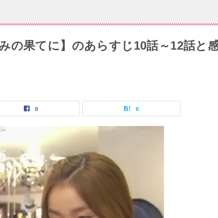
みの果てに】のあらすじ10話～12話と
0
0