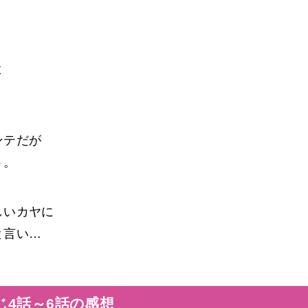
と
ンテだが
う。
しいカヤに
と言い…
4話～6話の感想