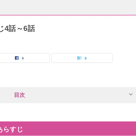
じ4話～6話
0
0
目次
あらすじ