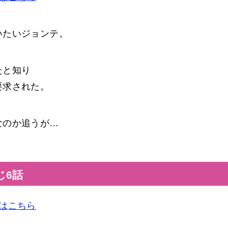
いたいジョンテ。
たと知り
要求された。
なのか追うが…
じ6話
はこちら