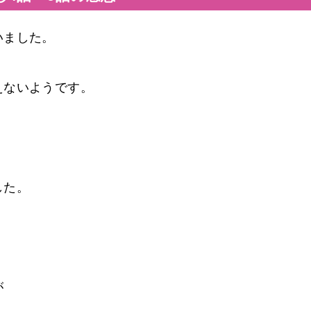
いました。
えないようです。
した。
。
が