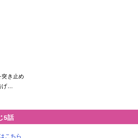
を突き止め
告げ…
じ5話
はこちら