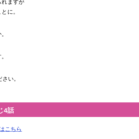
られますが
ことに。
か。
す。
ださい。
じ4話
はこちら