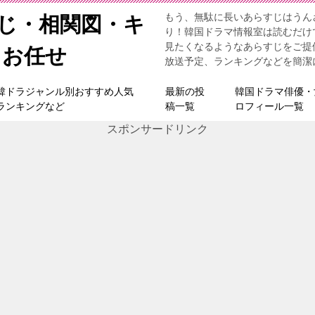
もう、無駄に長いあらすじはうん
すじ・相関図・キ
り！韓国ドラマ情報室は読むだけ
見たくなるようなあらすじをご提
らお任せ
放送予定、ランキングなどを簡潔
韓ドラジャンル別おすすめ人気
最新の投
韓国ドラマ俳優・
ランキングなど
稿一覧
ロフィール一覧
スポンサードリンク