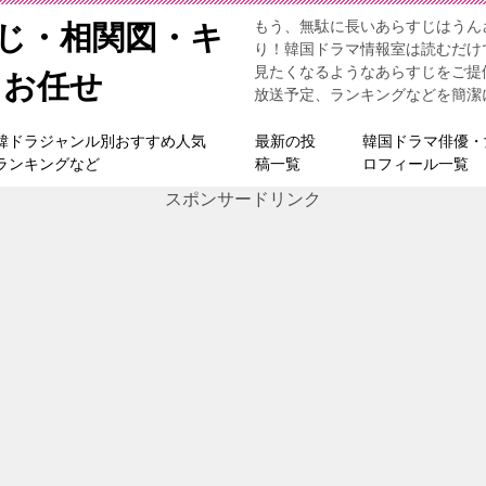
もう、無駄に長いあらすじはうん
すじ・相関図・キ
り！韓国ドラマ情報室は読むだけ
見たくなるようなあらすじをご提
らお任せ
放送予定、ランキングなどを簡潔
韓ドラジャンル別おすすめ人気
最新の投
韓国ドラマ俳優・
ランキングなど
稿一覧
ロフィール一覧
スポンサードリンク