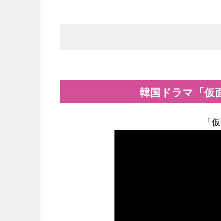
韓国ドラマ「仮
「仮