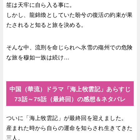
笙は天牢に自ら入る事に。
しかし、龍錦煥としていた盼兮の復活の約束が果
たされると知ると旅を決める。
そんな中、流刑を命じられへ氷雪の殤州での危険
な旅を穆如一族は続け…
中国（華流）ドラマ「海上牧雲記」あらすじ
73話～75話（最終回）の感想＆ネタバレ
ついに「海上牧雲記」が最終回を迎えました。
産まれた時から自らの運命を知らされ生きてきた
三人。