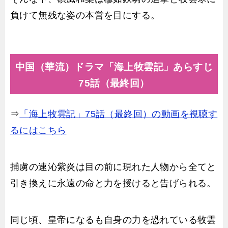
負けて無残な姿の本営を目にする。
中国（華流）ドラマ「海上牧雲記」あらすじ
75話（最終回）
⇒
「海上牧雲記」75話（最終回）の動画を視聴す
るにはこちら
捕虜の速沁紫炎は目の前に現れた人物から全てと
引き換えに永遠の命と力を授けると告げられる。
同じ頃、皇帝になるも自身の力を恐れている牧雲