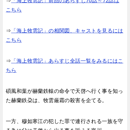
⇒
「海上牧雲記」前回のあらすじ70話～72話は
こちら
⇒
「海上牧雲記」の相関図、キャストを見るには
こちら
⇒
「海上牧雲記」あらすじ全話一覧をみるにはこ
ちら
碩風和葉が赫蘭鉄轅の命令で天啓へ行く事を知っ
た赫蘭鉄朶は、牧雲厳霜の殺害を企てる。
一方、穆如寒江の犯した罪で連行される一族を守