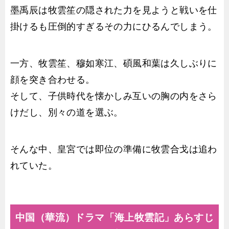
墨禹辰は牧雲笙の隠された力を見ようと戦いを仕
掛けるも圧倒的すぎるその力にひるんでしまう。
一方、牧雲笙、穆如寒江、碩風和葉は久しぶりに
顔を突き合わせる。
そして、子供時代を懐かしみ互いの胸の内をさら
けだし、別々の道を選ぶ。
そんな中、皇宮では即位の準備に牧雲合戈は追わ
れていた。
中国（華流）ドラマ「海上牧雲記」あらすじ