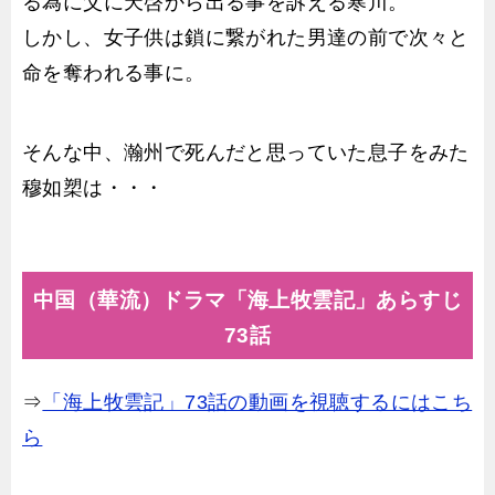
る為に父に天啓から出る事を訴える寒川。
しかし、女子供は鎖に繋がれた男達の前で次々と
命を奪われる事に。
そんな中、瀚州で死んだと思っていた息子をみた
穆如槊は・・・
中国（華流）ドラマ「海上牧雲記」あらすじ
73話
⇒
「海上牧雲記」73話の動画を視聴するにはこち
ら