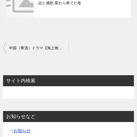
話と感想-変わり果てた母
投
中国（華流）ドラマ【海上牧雲記】あらすじ70話～72話と感想-破滅する一族
稿
ナ
ビ
サイト内検索
ゲ
ー
シ
ョ
お知らせなど
ン
⇒
お知らせ