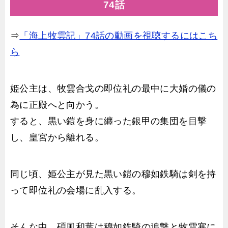
74話
⇒
「海上牧雲記」74話の動画を視聴するにはこち
ら
姫公主は、牧雲合戈の即位礼の最中に大婚の儀の
為に正殿へと向かう。
すると、黒い鎧を身に纏った銀甲の集団を目撃
し、皇宮から離れる。
同じ頃、姫公主が見た黒い鎧の穆如鉄騎は剣を持
って即位礼の会場に乱入する。
そんな中、碩風和葉は穆如鉄騎の追撃と牧雲寒に