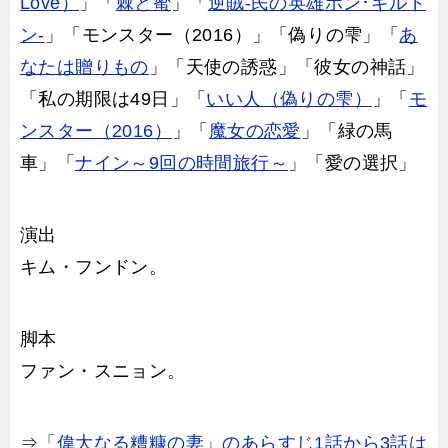
Love）
」「
棘と蜜
」「
逆賊-民の英雄ホン･ギルド
ン-
」「モンスター（2016）」「偽りの雫」「
あ
なたは贈りもの
」「天使の誘惑」「彼女の神話」
「私の期限は49日」「
いい人（偽りの雫）
」「
モ
ンスター（2016）
」「
魔女の恋愛
」「緑の馬
車」「
ナイン～9回の時間旅行～
」「愛の選択」
演出
キム・フンドン。
脚本
ファン・スニョン。
⇒
「偉大なる糟糠の妻」のあらすじ1話から3話は