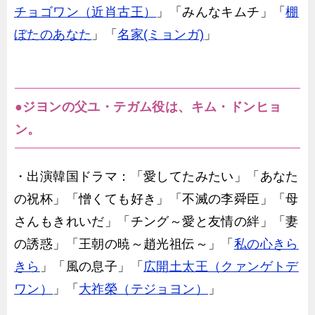
チョゴワン（近肖古王）
」「みんなキムチ」「
棚
ぼたのあなた
」「
名家(ミョンガ)
」
●ジヨンの父ユ・テガム役は、キム・ドンヒョ
ン。
・出演韓国ドラマ：「愛してたみたい」「あなた
の祝杯」「憎くても好き」「不滅の李舜臣」「母
さんもきれいだ」「チング～愛と友情の絆」「妻
の誘惑」「王朝の暁～趙光祖伝～」「
私の心きら
きら
」「風の息子」「
広開土太王（クァンゲトデ
ワン）
」「
大祚榮（テジョヨン）
」