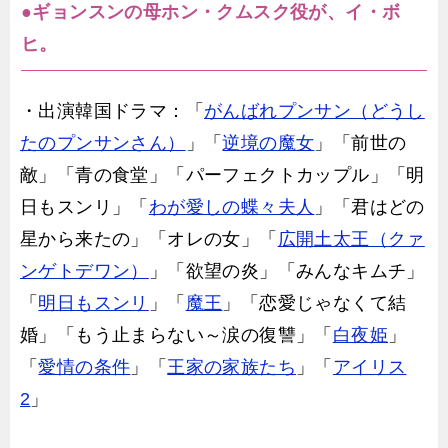
●ギョンスンの母ホン・クムスク役が、イ・ボ
ヒ。
・出演韓国ドラマ：「
がんばれプンサン（どうし
たのプンサンさん）
」「
逆境の魔女
」「前世の
敵」「青の食堂」「パーフェクトカップル」「明
日もスンリ」「
わが愛しの蝶々夫人
」「君はどの
星から来たの」「オレの女」「
広開土太王（クァ
ンゲトデワン）
」「欲望の炎」「みんなキムチ」
「
明日もスンリ
」「
魔王
」「恋愛じゃなくて結
婚」「もう止まらない～涙の復讐」「
白夜姫
」
「
愛情の条件
」「
王家の家族たち
」「
アイリス
2
」