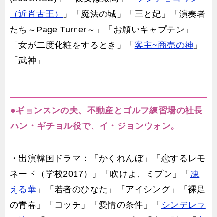
（近肖古王）
」「魔法の城」「
王と妃
」「演奏者
たち～Page Turner～」「お願いキャプテン」
「女が二度化粧をするとき」「
客主~商売の神
」
「武神」
●ギョンスンの夫、不動産とゴルフ練習場の社長
ハン・ギチョル役で、イ・ジョンウォン。
・出演韓国ドラマ：「かくれんぼ」「恋するレモ
ネード（学校2017）」「吹けよ、ミプン」「
凍
える華
」「若者のひなた」「アイシング」「裸足
の青春」「コッチ」「愛情の条件」「
シンデレラ