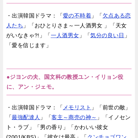
・出演韓国ドラマ：「
愛の不時着
」「
欠点ある恋
人たち
」「おひとりさま～一人酒男女 」「天女
がいなきゃ?!」「
一人酒男女
」「
気分の良い日
」
「愛を信じます」
●ジヨンの夫、国文科の教授ユン・イリョン役
に、アン・ジェモ。
・出演韓国ドラマ：「
メモリスト
」「前世の敵」
「
最強配達人
」「
客主～商売の神～
」「イノセン
ト・ラブ」「男の香り」「かわいい彼女
(2001/KBS)」「彼女は最高」「
クンチョゴワン