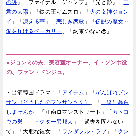
の涙
」「ファイナル・ジャンプ」「光と影」「
主
君の太陽
」「鉄の王キムスロ」「
火の女神ジョン
イ
」「
凍える華
」「
悲しき恋歌
」「
伝説の魔女～
愛を届けるベーカリー
」「約束のない恋」
●ジョンミの夫、美容室オーナー、イ・ソンホ役
の、ファン・ドンジュ。
・出演韓国ドラマ：「
アイテム
」「
がんばれプン
サン（どうしたのプンサンさん）
」「
一緒に暮ら
しませんか
」「江南ロマンストリート」「
カッコ
ウの巣
」「
ドクター異邦人
」「過去を問わない
で」「大胆な彼女」「
ワンダフル・ラブ
」「
クン