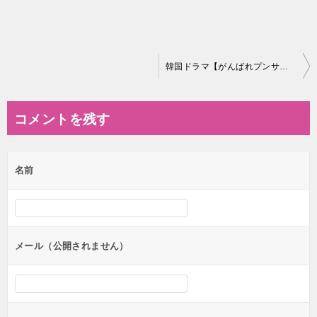
投
韓国ドラマ【がんばれプンサン（どうしたのプンサンさん）】の相関図とキャスト情報
稿
ナ
コメントを残す
ビ
ゲ
名前
ー
シ
ョ
ン
メール（公開されません）