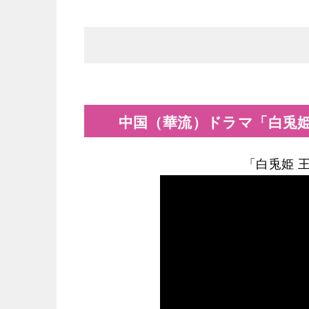
中国（華流）ドラマ「白兎
「白兎姫 