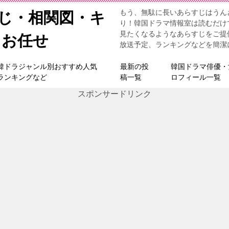
もう、無駄に長いあらすじはうん
すじ・相関図・キ
り！韓国ドラマ情報室は読むだけ
見たくなるようなあらすじをご提
らお任せ
放送予定、ランキングなどを簡潔
韓ドラジャンル別おすすめ人気
最新の投
韓国ドラマ俳優・
ランキングなど
稿一覧
ロフィール一覧
スポンサードリンク