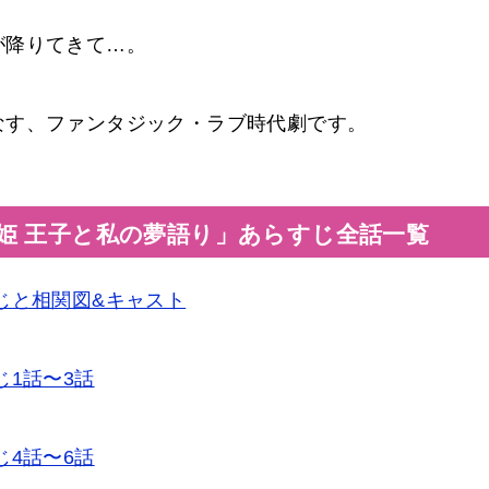
が降りてきて…。
なす、ファンタジック・ラブ時代劇です。
姫 王子と私の夢語り」あらすじ全話一覧
じと相関図&キャスト
じ1話〜3話
じ4話〜6話