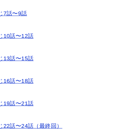
じ7話〜9話
10話〜12話
13話〜15話
16話〜18話
19話〜21話
22話〜24話（最終回）