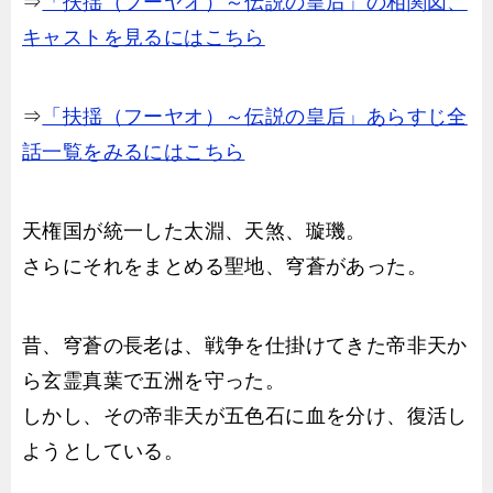
⇒
「扶揺（フーヤオ）～伝説の皇后」の相関図、
キャストを見るにはこちら
⇒
「扶揺（フーヤオ）～伝説の皇后」あらすじ全
話一覧をみるにはこちら
天権国が統一した太淵、天煞、璇璣。
さらにそれをまとめる聖地、穹蒼があった。
昔、穹蒼の長老は、戦争を仕掛けてきた帝非天か
ら玄霊真葉で五洲を守った。
しかし、その帝非天が五色石に血を分け、復活し
ようとしている。