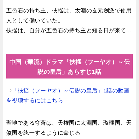
五色石の持ち主、扶揺は、太淵の玄元劍派で使用
人として働いていた。
扶揺は、自分が五色石の持ち主と知る日が来て…
中国（華流）ドラマ「扶揺（フーヤオ）～伝
説の皇后」あらすじ1話
⇒
「扶揺（フーヤオ）～伝説の皇后」1話の動画
を視聴するにはこちら
聖地である穹蒼は、天権国に太淵国、璇璣国、天
煞国を統一するように命じる。