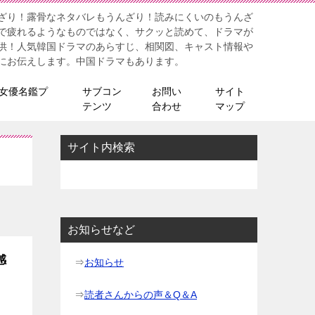
ざり！露骨なネタバレもうんざり！読みにくいのもうんざ
で疲れるようなものではなく、サクッと読めて、ドラマが
供！人気韓国ドラマのあらすじ、相関図、キャスト情報や
にお伝えします。中国ドラマもあります。
女優名鑑プ
サブコン
お問い
サイト
テンツ
合わせ
マップ
サイト内検索
お知らせなど
感
⇒
お知らせ
⇒
読者さんからの声＆Q＆A