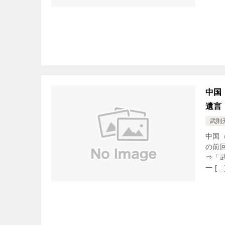
中国
遺言
武則
中国
の前
⇒「
一 […