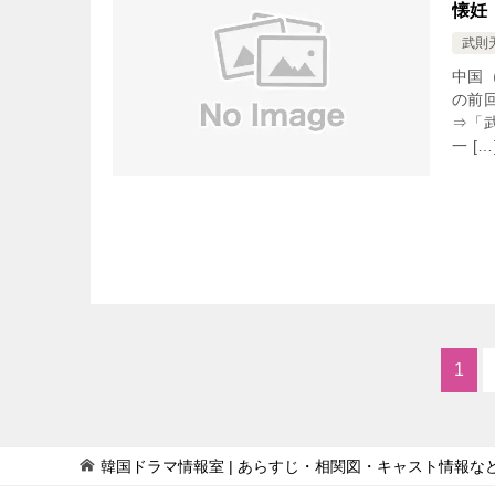
懐妊
武則
中国
の前
⇒「
一 […
1
韓国ドラマ情報室 | あらすじ・相関図・キャスト情報な