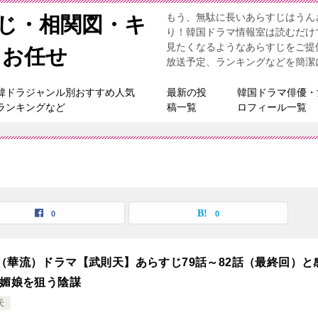
もう、無駄に長いあらすじはうん
すじ・相関図・キ
り！韓国ドラマ情報室は読むだけ
見たくなるようなあらすじをご提
らお任せ
放送予定、ランキングなどを簡潔
韓ドラジャンル別おすすめ人気
最新の投
韓国ドラマ俳優・
ランキングなど
稿一覧
ロフィール一覧
0
0
（華流）ドラマ【武則天】あらすじ79話～82話（最終回）と
武媚娘を狙う陰謀
天