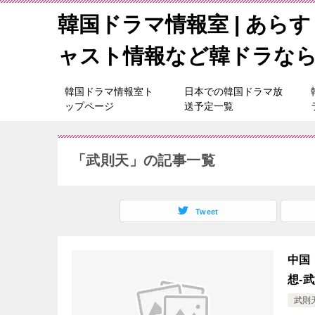
韓国ドラマ情報室 | あら
ャスト情報など韓ドラな
韓国ドラマ情報室ト
日本での韓国ドラマ放
ップページ
送予定一覧
「武則天」の記事一覧
Tweet
中国
想-
武則