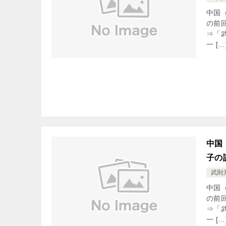
中国
の前
⇒「
一 […
中国
子の
武則
中国
の前
⇒「
一 […