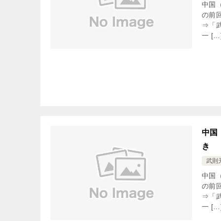
中国
の前
⇒「
一 […
中国
き
武則
中国
の前
⇒「
一 […