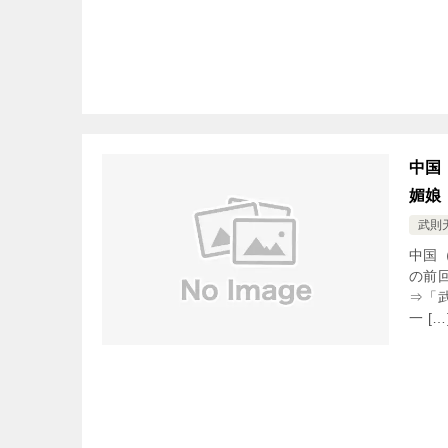
中国
媚娘
武則
中国
の前
⇒「
一 […