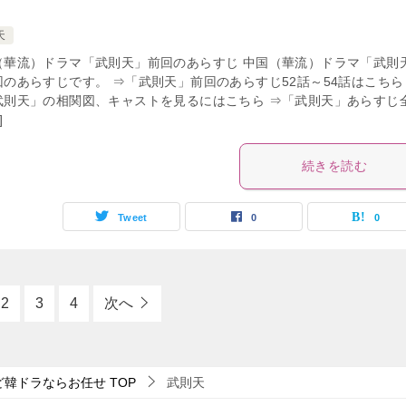
天
（華流）ドラマ「武則天」前回のあらすじ 中国（華流）ドラマ「武則
回のあらすじです。 ⇒「武則天」前回のあらすじ52話～54話はこちら
武則天」の相関図、キャストを見るにはこちら ⇒「武則天」あらすじ
]
続きを読む
Tweet
0
0
2
3
4
次へ
ど韓ドラならお任せ
TOP
武則天