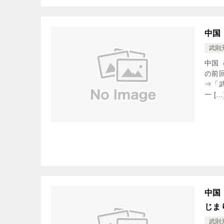
中国
武則
中国
の前
⇒「
一 […
中国
じま
武則