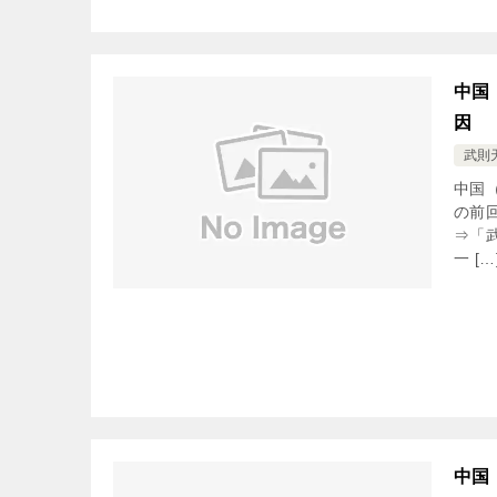
中国
因
武則
中国
の前
⇒「
一 […
中国