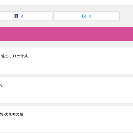
0
0
と感想-テロの脅威
報
想-大統領の娘