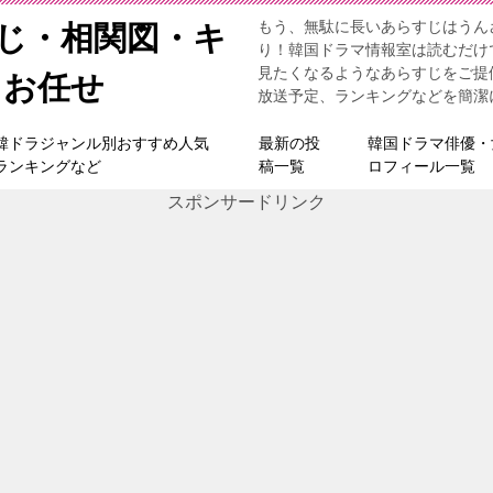
もう、無駄に長いあらすじはうん
すじ・相関図・キ
り！韓国ドラマ情報室は読むだけ
見たくなるようなあらすじをご提
らお任せ
放送予定、ランキングなどを簡潔
韓ドラジャンル別おすすめ人気
最新の投
韓国ドラマ俳優・
ランキングなど
稿一覧
ロフィール一覧
スポンサードリンク