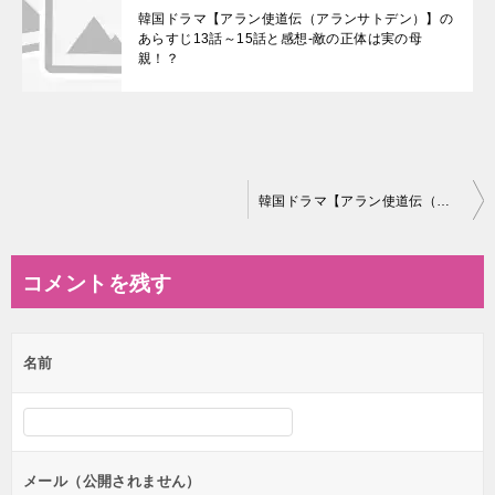
韓国ドラマ【アラン使道伝（アランサトデン）】の
あらすじ13話～15話と感想-敵の正体は実の母
親！？
投
韓国ドラマ【アラン使道伝（アランサトデン）】の相関図とキャスト情報
稿
ナ
コメントを残す
ビ
ゲ
名前
ー
シ
ョ
ン
メール（公開されません）