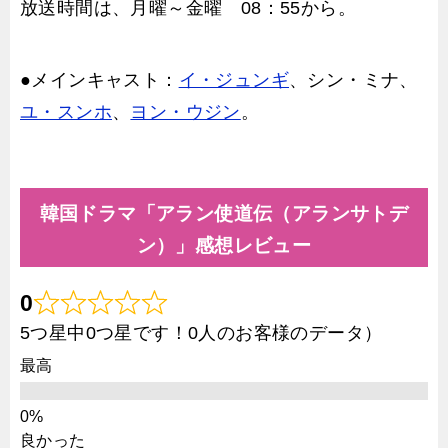
放送時間は、月曜～金曜 08：55から。
●メインキャスト：
イ・ジュンギ
、シン・ミナ、
ユ・スンホ
、
ヨン・ウジン
。
韓国ドラマ「アラン使道伝（アランサトデ
ン）」感想レビュー
0
5つ星中0つ星です！0人のお客様のデータ）
最高
良かった