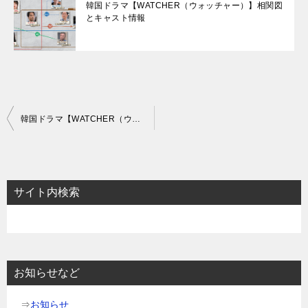
韓国ドラマ【WATCHER（ウォッチャー）】相関図
とキャスト情報
投
韓国ドラマ【WATCHER（ウォッチャー）】あらすじ10話～12話と感想-信じられない！
稿
ナ
ビ
サイト内検索
ゲ
ー
シ
ョ
お知らせなど
ン
⇒
お知らせ