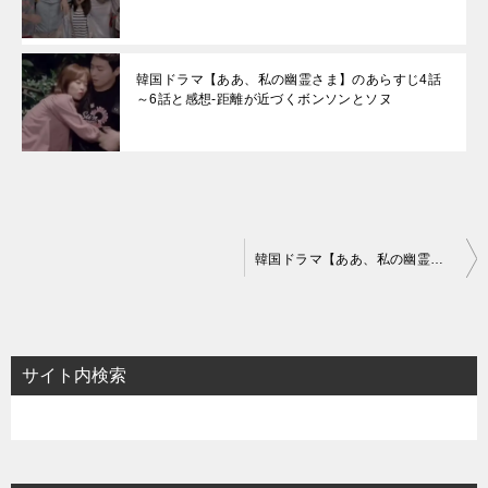
韓国ドラマ【ああ、私の幽霊さま】のあらすじ4話
～6話と感想-距離が近づくボンソンとソヌ
投
韓国ドラマ【ああ、私の幽霊さま】の相関図とキャスト情報
稿
ナ
ビ
サイト内検索
ゲ
ー
シ