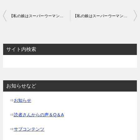
投
【私の娘はスーパーウーマン】のあらすじ103話～105話と感想-受け入れられないヒョンウの秘密
【私の娘はスーパーウーマン】のあらすじ109話～111話と感想-エジャの閉じた心
稿
ナ
ビ
サイト内検索
ゲ
ー
シ
ョ
お知らせなど
ン
⇒
お知らせ
⇒
読者さんからの声＆Q＆A
⇒
サブコンテンツ