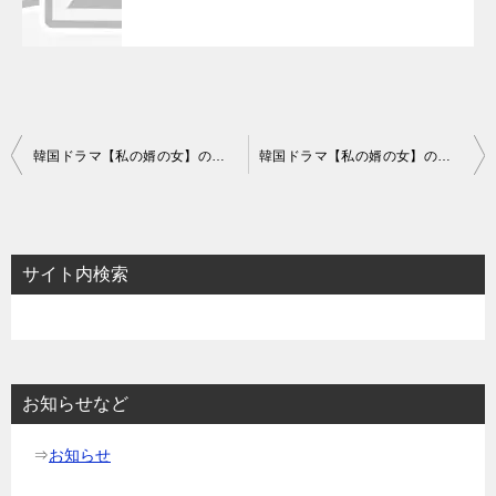
投
韓国ドラマ【私の婿の女】のあらすじ55話～57話と感想-姿を消すジンスク
韓国ドラマ【私の婿の女】のあらすじ61話～63話と感想-真実を知ったヒョンテ
稿
ナ
ビ
サイト内検索
ゲ
ー
シ
ョ
お知らせなど
ン
⇒
お知らせ