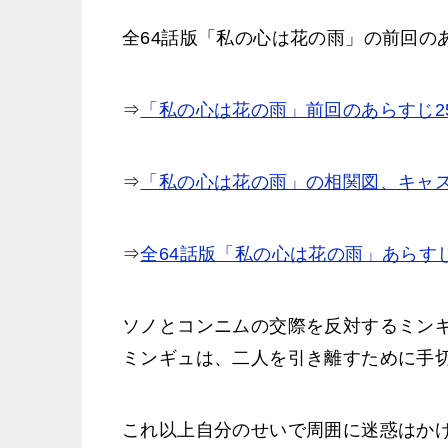
全64話版「私の心は花の雨」の前回の
⇒
「私の心は花の雨」前回のあらすじ2
⇒
「私の心は花の雨」の相関図、キャ
⇒
全64話版「私の心は花の雨」あらす
ソノとコンニムの交際を反対するミン
ミンギュは、二人を引き離すために手
これ以上自分のせいで周囲に迷惑はか