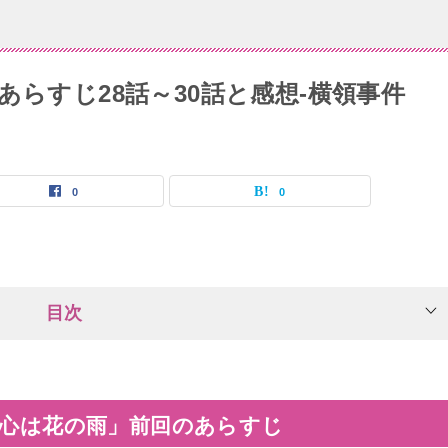
あらすじ28話～30話と感想-横領事件
0
0
目次
の心は花の雨」前回のあらすじ