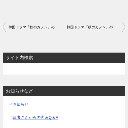
投
韓国ドラマ「秋のカノン」のあらすじ1話～3話と感想
韓国ドラマ「秋のカノン」のあらすじ7話～9話と感想
稿
ナ
ビ
サイト内検索
ゲ
ー
シ
ョ
お知らせなど
ン
⇒
お知らせ
⇒
読者さんからの声＆Q＆A