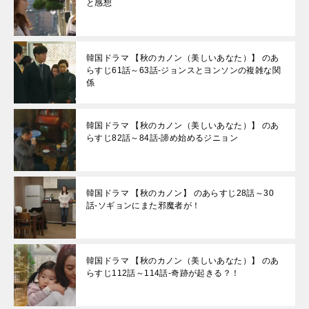
と感想
韓国ドラマ 【秋のカノン（美しいあなた）】 のあ
らすじ61話～63話-ジョンスとヨンソンの複雑な関
係
韓国ドラマ 【秋のカノン（美しいあなた）】 のあ
らすじ82話～84話-諦め始めるジニョン
韓国ドラマ 【秋のカノン】 のあらすじ28話～30
話-ソギョンにまた邪魔者が！
韓国ドラマ 【秋のカノン（美しいあなた）】 のあ
らすじ112話～114話-奇跡が起きる？！