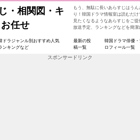
もう、無駄に長いあらすじはうん
すじ・相関図・キ
り！韓国ドラマ情報室は読むだけ
見たくなるようなあらすじをご提
らお任せ
放送予定、ランキングなどを簡潔
韓ドラジャンル別おすすめ人気
最新の投
韓国ドラマ俳優・
ランキングなど
稿一覧
ロフィール一覧
スポンサードリンク