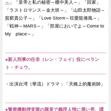
～
」「皇帝と私の秘密～櫃中美人～」「回家」
「ラストロマンス～金大班～」「山田太郎物語～
貧窮貴公子～」「Love Storm～狂愛龍捲風～」
「戦神～MARS～」「部屋においでよ～Come to
My place～」
●新人刑事の任非（レン・フェイ）役にべラン
ト・チュウ。
・出演台湾（華流）ドラマ：「天橋上的魔術師」
●警察機動捜査隊の隊長で義理人情に厚い男、譚