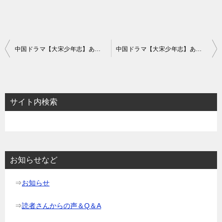
投
中国ドラマ【大宋少年志】あらすじ7話～9話と感想-牢城への潜入捜査
中国ドラマ【大宋少年志】あらすじ13話～15話と感想-重要人物移送の任務
稿
ナ
ビ
サイト内検索
ゲ
ー
シ
ョ
お知らせなど
ン
⇒
お知らせ
⇒
読者さんからの声＆Q＆A