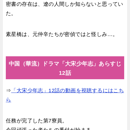
密書の存在は、遼の人間しか知らないと思ってい
た。
素星橋は、元仲辛たちが密偵ではと怪しみ…。
中国（華流）ドラマ「大宋少年志」あらすじ
12話
⇒
「大宋少年志」12話の動画を視聴するにはこち
ら
任務が完了した第7寮員。