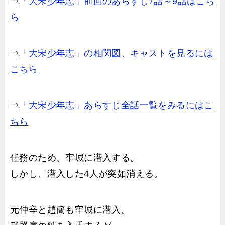
⇒
「大宋少年志」前回のあらすじ7話～9話はこち
ら
⇒
「大宋少年志」の相関図、キャストを見るには
こちら
⇒
「大宋少年志」あらすじ全話一覧をみるにはこ
ちら
任務のため、牢城に潜入する。
しかし、潜入した4人が突如消える。
元仲辛と趙簡も牢城に潜入。