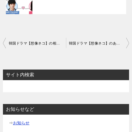
投
韓国ドラマ【想像ネコ】の相関図とキャスト情報
韓国ドラマ【想像ネコ】のあらすじ4話～6話と感想-ポッキルがいなくなった？
稿
ナ
ビ
サイト内検索
ゲ
ー
シ
ョ
お知らせなど
ン
⇒
お知らせ