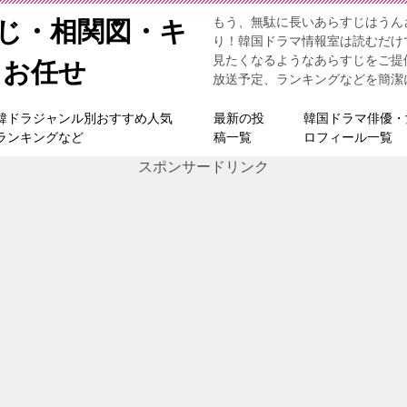
もう、無駄に長いあらすじはうん
すじ・相関図・キ
り！韓国ドラマ情報室は読むだけ
見たくなるようなあらすじをご提
らお任せ
放送予定、ランキングなどを簡潔
韓ドラジャンル別おすすめ人気
最新の投
韓国ドラマ俳優・
ランキングなど
稿一覧
ロフィール一覧
スポンサードリンク