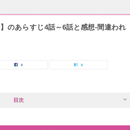
】のあらすじ4話～6話と感想-間違われ
0
0
目次