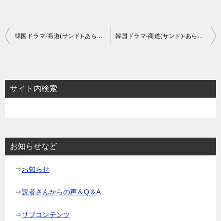
投
韓国ドラマ-商道(サンド)-あらすじ7話、8話、9話と感想
韓国ドラマ-商道(サンド)-あらすじ13話、14話、15話と感想
稿
ナ
ビ
サイト内検索
ゲ
ー
シ
ョ
お知らせなど
ン
⇒
お知らせ
⇒
読者さんからの声＆Q＆A
⇒
サブコンテンツ