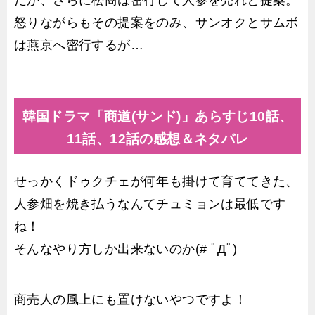
だが、さらに松商は密行して人参を売れと提案。
怒りながらもその提案をのみ、サンオクとサムボ
は燕京へ密行するが…
韓国ドラマ「商道(サンド)」あらすじ10話、
11話、12話の感想＆ネタバレ
せっかくドゥクチェが何年も掛けて育ててきた、
人参畑を焼き払うなんてチュミョンは最低です
ね！
そんなやり方しか出来ないのか(# ﾟДﾟ)
商売人の風上にも置けないやつですよ！