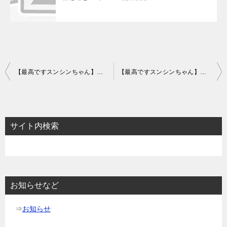
投
【最高ですスンシンちゃん】のあらすじ19話～21話と感想-スンシンの葛藤
【最高ですスンシンちゃん】のあらすじ25話～27話と感想-ミリョンの記者会見
稿
ナ
ビ
サイト内検索
ゲ
ー
シ
ョ
お知らせなど
ン
⇒
お知らせ