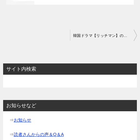
投
韓国ドラマ【リッチマン】の相関図とキャスト情報
稿
ナ
ビ
サイト内検索
ゲ
ー
シ
ョ
お知らせなど
ン
⇒
お知らせ
⇒
読者さんからの声＆Q＆A