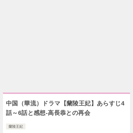
中国（華流）ドラマ【蘭陵王妃】あらすじ4
話～6話と感想-高長恭との再会
蘭陵王妃