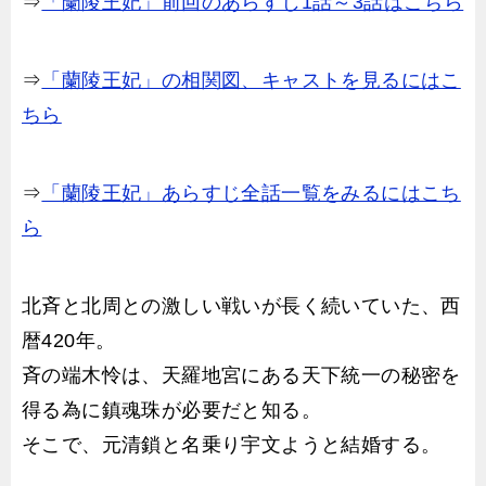
⇒
「蘭陵王妃」前回のあらすじ1話～3話はこちら
⇒
「蘭陵王妃」の相関図、キャストを見るにはこ
ちら
⇒
「蘭陵王妃」あらすじ全話一覧をみるにはこち
ら
北斉と北周との激しい戦いが長く続いていた、西
暦420年。
斉の端木怜は、天羅地宮にある天下統一の秘密を
得る為に鎮魂珠が必要だと知る。
そこで、元清鎖と名乗り宇文ようと結婚する。