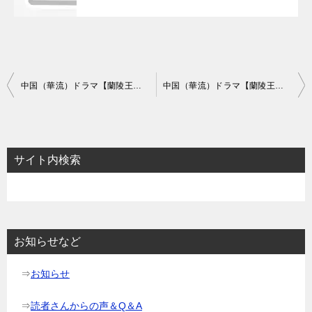
投
中国（華流）ドラマ【蘭陵王妃】あらすじ1話～3話と感想-疑われる元清鎖
中国（華流）ドラマ【蘭陵王妃】あらすじ7話～9話と感想-高長恭に会いたい！
稿
ナ
ビ
サイト内検索
ゲ
ー
シ
ョ
お知らせなど
ン
⇒
お知らせ
⇒
読者さんからの声＆Q＆A