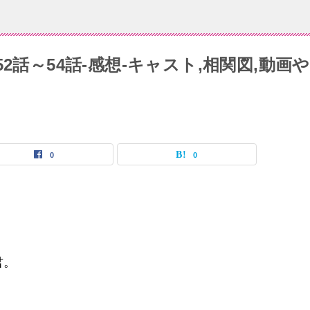
2話～54話-感想-キャスト,相関図,動画や
0
0
君。