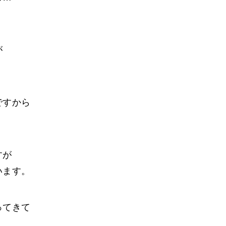
が
。
ですから
すが
います。
ってきて