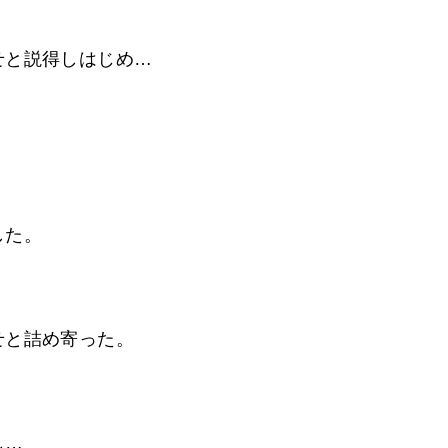
せと説得しはじめ…
した。
せと詰め寄った。
し…