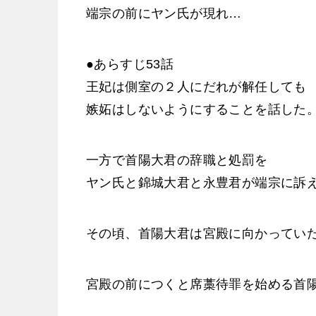
端宗の前にヤン氏が現れ…
●あらすじ53話
王妃は側室の２人にだれが解任しても
嫉妬はしないようにすることを話した
一方で首陽大君の辞職と処罰を
ヤン氏と錦城大君と永豊君が端宗に訴
その頃、首陽大君は宮殿に向かってい
宮殿の前につくと席藁待罪を始める首