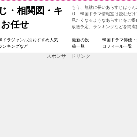
もう、無駄に長いあらすじはうん
すじ・相関図・キ
り！韓国ドラマ情報室は読むだけ
見たくなるようなあらすじをご提
らお任せ
放送予定、ランキングなどを簡潔
韓ドラジャンル別おすすめ人気
最新の投
韓国ドラマ俳優・
ランキングなど
稿一覧
ロフィール一覧
スポンサードリンク