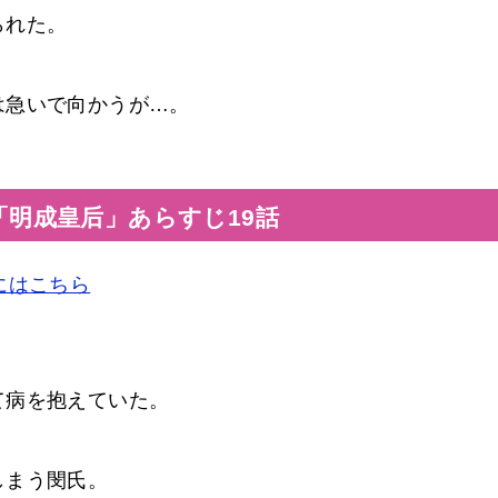
られた。
は急いで向かうが…。
「明成皇后」あらすじ19話
にはこちら
て病を抱えていた。
しまう閔氏。