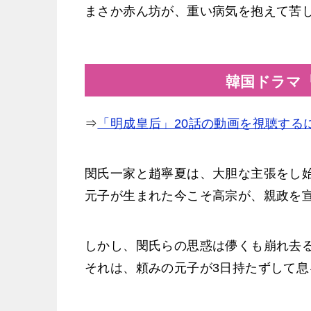
まさか赤ん坊が、重い病気を抱えて苦
韓国ドラマ
⇒
「明成皇后」20話の動画を視聴する
閔氏一家と趙寧夏は、大胆な主張をし
元子が生まれた今こそ高宗が、親政を
しかし、閔氏らの思惑は儚くも崩れ去
それは、頼みの元子が3日持たずして