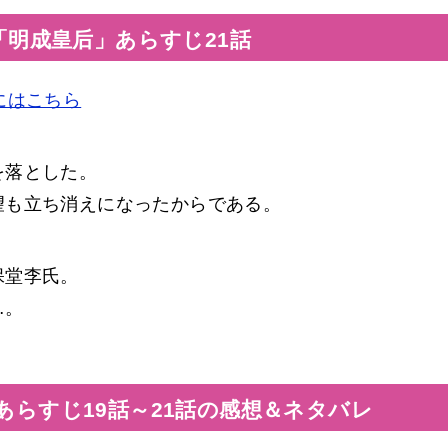
「明成皇后」あらすじ21話
にはこちら
を落とした。
望も立ち消えになったからである。
保堂李氏。
…。
あらすじ19話～21話の感想＆ネタバレ