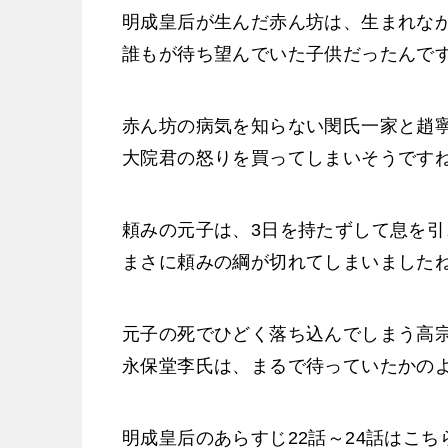
明成皇后が生んだ赤ん坊は、生まれな
誰もが待ち望んでいた子供だったんで
赤ん坊の病気を知らない閔氏一家と趙
大院君の怒りを買ってしまいそうです
頼みの元子は、3日を持たずして息を
まさに頼みの綱が切れてしまいました
元子の死でひどく落ち込んでしまう高
永保堂李氏は、まるで待っていたかの
明成皇后のあらすじ22話～24話はこち