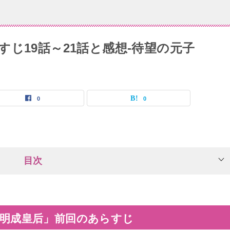
じ19話～21話と感想-待望の元子
0
0
目次
明成皇后」前回のあらすじ