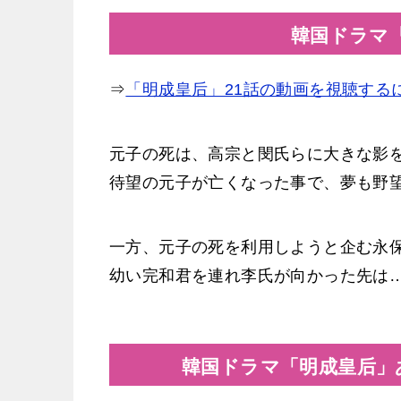
韓国ドラマ
⇒
「明成皇后」21話の動画を視聴する
元子の死は、高宗と閔氏らに大きな影
待望の元子が亡くなった事で、夢も野
一方、元子の死を利用しようと企む永
幼い完和君を連れ李氏が向かった先は
韓国ドラマ「明成皇后」