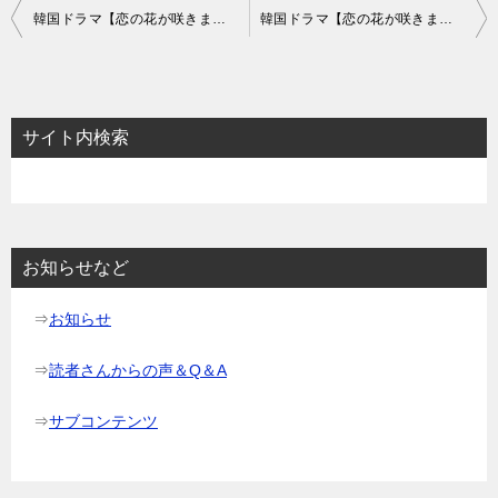
投
韓国ドラマ【恋の花が咲きました】のあらすじ10話～12話と感想-諦めない警官
韓国ドラマ【恋の花が咲きました】のあらすじ16話～18話と感想-2人の母親の行方
稿
ナ
ビ
サイト内検索
ゲ
ー
シ
ョ
お知らせなど
ン
⇒
お知らせ
⇒
読者さんからの声＆Q＆A
⇒
サブコンテンツ