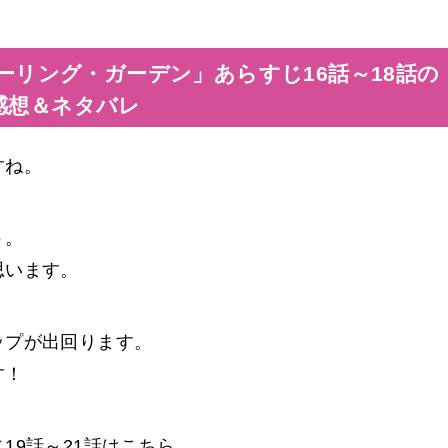
ーリング・ガーデン」あらすじ16話～18話の
感想＆ネタバレ
すね。
う。
思います。
ップが出回ります。
す！
19話～21話はこちら