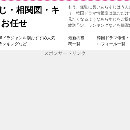
もう、無駄に長いあらすじはうん
すじ・相関図・キ
り！韓国ドラマ情報室は読むだけ
見たくなるようなあらすじをご提
らお任せ
放送予定、ランキングなどを簡潔
韓ドラジャンル別おすすめ人気
最新の投
韓国ドラマ俳優・
ランキングなど
稿一覧
ロフィール一覧
スポンサードリンク