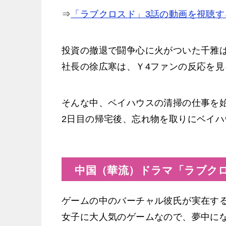
⇒
「ラブクロスド」3話の動画を視聴す
投資の撤退で闘争心に火がついた千雅
社長の徐広寒は、Ｙ4ファンの反応を
そんな中、ベイハウスの清掃の仕事を
2日目の帰宅後、忘れ物を取りにベイ
中国（華流）ドラマ「ラブクロ
ゲームの中のバーチャル彼氏が実在す
女子に大人気のゲームなので、夢中に