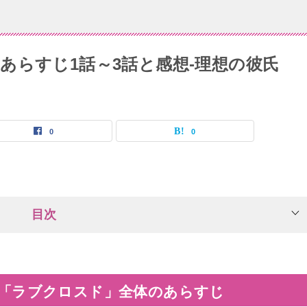
あらすじ1話～3話と感想-理想の彼氏
0
0
目次
「ラブクロスド」全体のあらすじ