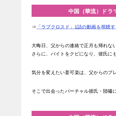
中国（華流）ドラ
⇒
「ラブクロスド」1話の動画を視聴す
大晦日、父からの連絡で正月も帰れな
さらに、バイトをクビになり、彼氏に
気分を変えたい姜可楽は、父からのプ
そこで出会ったバーチャル彼氏・陸嘯