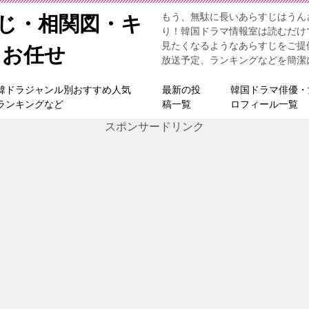
もう、無駄に長いあらすじはうん
すじ・相関図・キ
り！韓国ドラマ情報室は読むだけ
見たくなるようなあらすじをご提
らお任せ
放送予定、ランキングなどを簡潔
韓ドラジャンル別おすすめ人気
最新の投
韓国ドラマ俳優・
ランキングなど
稿一覧
ロフィール一覧
スポンサードリンク