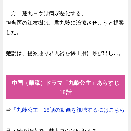
一方、楚九ヨウは病が悪化する。
担当医の江友樹は、君九齢に治療させようと提案
した。
楚譲は、提案通り君九齢を懐王府に呼び出し…。
中国（華流）ドラマ「九齢公主」あらすじ
18話
⇒
「九齢公主」18話の動画を視聴するにはこちら