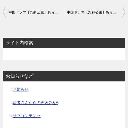
投
中国ドラマ【九齢公主】あらすじ13話～15話と感想-婚礼と名声
中国ドラマ【九齢公主】あらすじ19話～21話と感想-痘瘡との戦い
稿
ナ
ビ
サイト内検索
ゲ
ー
シ
ョ
お知らせなど
ン
⇒
お知らせ
⇒
読者さんからの声＆Q＆A
⇒
サブコンテンツ