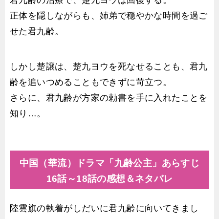
君九齢の治療で、楚九ヨウは回復する。
正体を隠しながらも、姉弟で穏やかな時間を過ご
せた君九齢。
しかし楚譲は、楚九ヨウを死なせることも、君九
齢を追いつめることもできずに苛立つ。
さらに、君九齢が方家の勅書を手に入れたことを
知り…。
中国（華流）ドラマ「九齢公主」あらすじ
16話～18話の感想＆ネタバレ
陸雲旗の執着がしだいに君九齢に向いてきまし