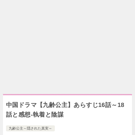
中国ドラマ【九齢公主】あらすじ16話～18
話と感想-執着と陰謀
九齢公主～隠された真実～