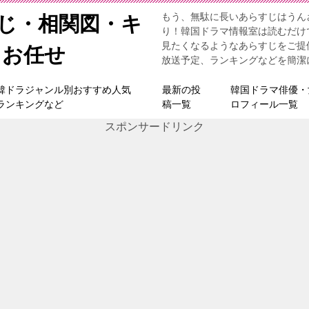
もう、無駄に長いあらすじはうん
すじ・相関図・キ
り！韓国ドラマ情報室は読むだけ
見たくなるようなあらすじをご提
らお任せ
放送予定、ランキングなどを簡潔
韓ドラジャンル別おすすめ人気
最新の投
韓国ドラマ俳優・
ランキングなど
稿一覧
ロフィール一覧
スポンサードリンク