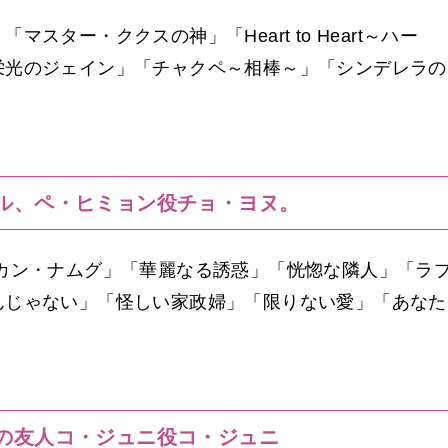
ター・ククスの神」「Heart to Heart～ハー
栄光のジェイン」「チャクペ～相棒～」「シンデレラの
ル、ペ・ヒミョン役チョ・ヨヌ。
カン・ナムグ」「華麗なる誘惑」「恍惚な隣人」「ラ
んじゃない」「怪しい家政婦」「限りない愛」「あなた
の友人コ・ジュニ役コ・ジュニ